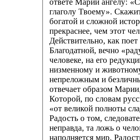
ответе Марии ангелу: «С
глаголу Твоему». Скажит
богатой и сложной исто
прекраснее, чем этот че
Действительно, как поет
Благодатной, вечно «рад
человеке, на его редукци
низменному и животному
непреложным и безличн
отвечает образом Марии,
Которой, по словам русс
«от великой полноты сл
Радость о том, следовате
неправда, та ложь о чело
наполняется мир. Радост