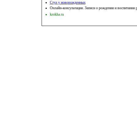
Стул у новорожденных
Онлайн-консультации. Записи о рождении и воспитании р
krokha.ru