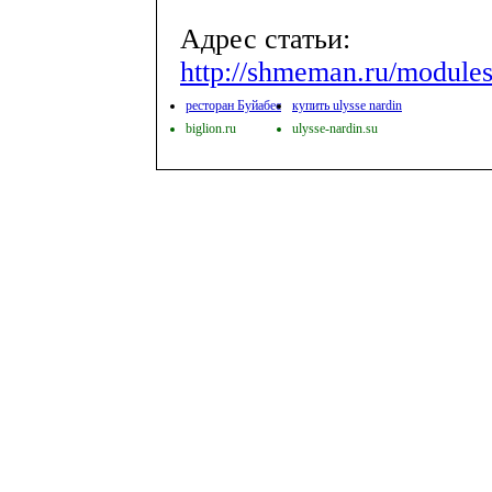
Адрес статьи:
http://shmeman.ru/modules/
ресторан Буйабес
купить ulysse nardin
biglion.ru
ulysse-nardin.su