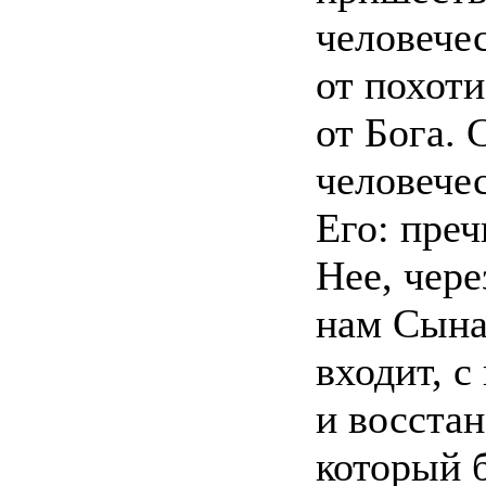
человечес
от похоти
от Бога. 
человече
Его: пре
Нее, чере
нам Сына
входит, 
и восста
который б