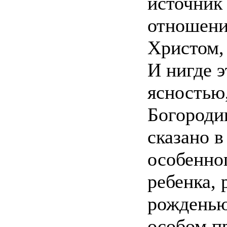
источник
отношени
Христом,
И нигде э
ясностью
Богороди
сказано 
особенно
ребенка,
рожденью
особом п