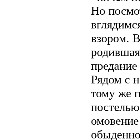
Но посмо
вглядимс
взором. В
родившая
предание 
Рядом с н
тому же 
постелью
омовение
обыденно