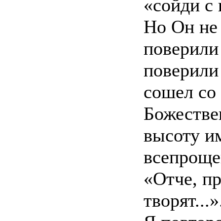
«сойди с 
Но Он не 
поверили 
поверили 
сошел со
Божестве
высоту и
всепроще
«Отче, пр
творят...»