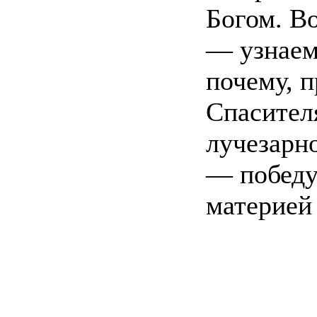
Богом. В
— узнаем
почему, п
Спасител
лучезарно
— победу
материей 