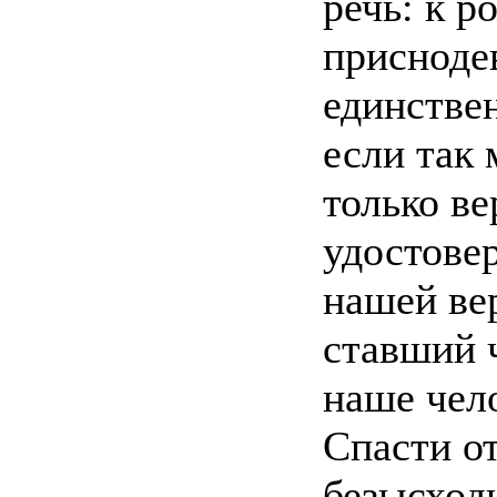
речь: к р
приснодев
единстве
если так 
только ве
удостовер
нашей вер
ставший 
наше чело
Спасти от
безысход