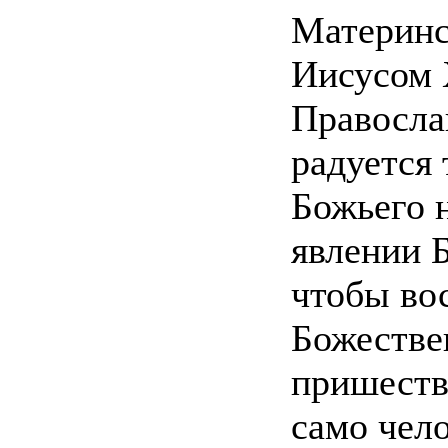
Материнст
Иисусом 
Правосла
радуется
Божьего 
явлении Б
чтобы вос
Божестве
пришеств
само чел