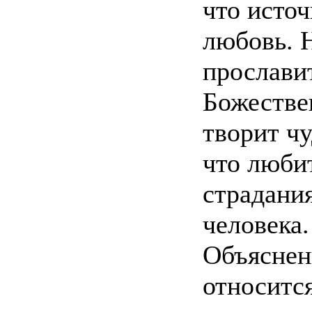
что источ
любовь. Н
прославит
Божествен
творит чу
что люби
страдани
человека.
Объяснени
относится