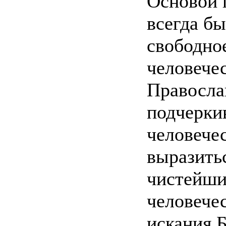
Основой 
всегда б
свободное
человече
Правосла
подчеркив
человечес
выразить
чистейши
человечес
искания 