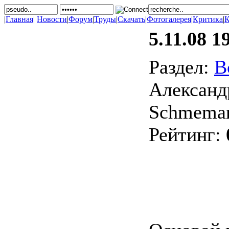
|
Главная
|
Новости
|
Форум
|
Труды
|
Скачать
|
Фотогалерея
|
Критика
|
К
5.11.08 1
Раздел:
В
Александр
Schmeman
Рейтинг: