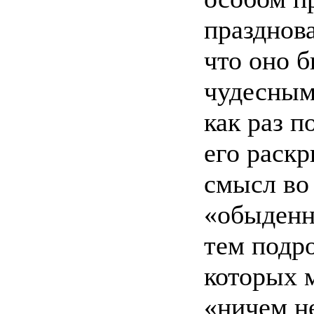
празднова
что оно 
чудесным,
как раз п
его раск
смысл во
«обыденн
тем подр
которых м
«ничем н