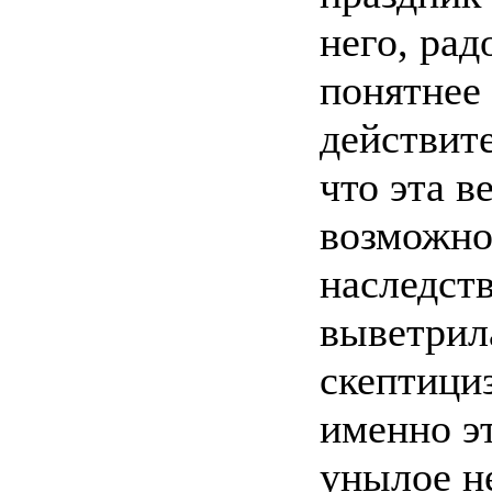
него, рад
понятнее 
действите
что эта в
возможно
наследст
выветрила
скептици
именно эт
унылое н