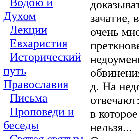
Водою и
доказыват
Духом
зачатие, 
Лекции
очень мн
Евхаристия
преткнове
Исторический
недоумен
путь
обвинения
Православия
д. На не
Письма
отвечают:
Проповеди и
в которое
беседы
нельзя...
Святая святым