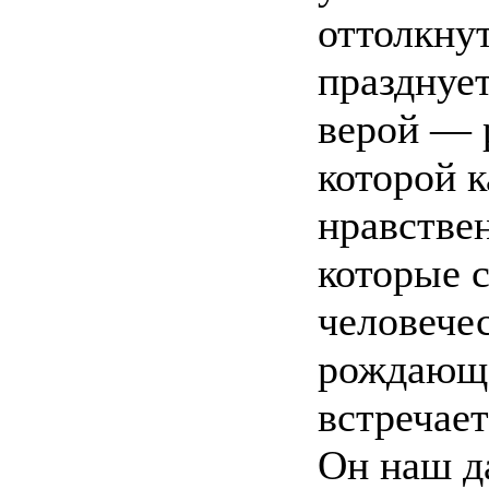
оттолкнут
празднует
верой — 
которой к
нравствен
которые 
человече
рождающе
встречае
Он наш д