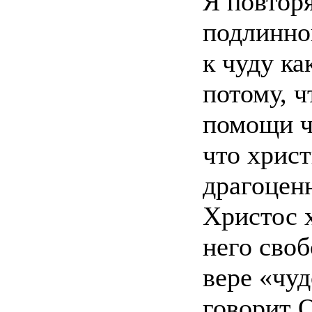
Я повторя
подлинно
к чуду ка
потому, ч
помощи ч
что хрис
драгоцен
Христос 
него сво
вере «чу
говорит 