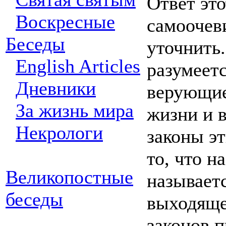
Ответ эт
Воскресные
самоочев
Беседы
уточнить
English Articles
разумеетс
Дневники
верующие
За жизнь мира
жизни и в
Некрологи
законы эт
то, что н
Великопостные
называетс
беседы
выходяще
законов п