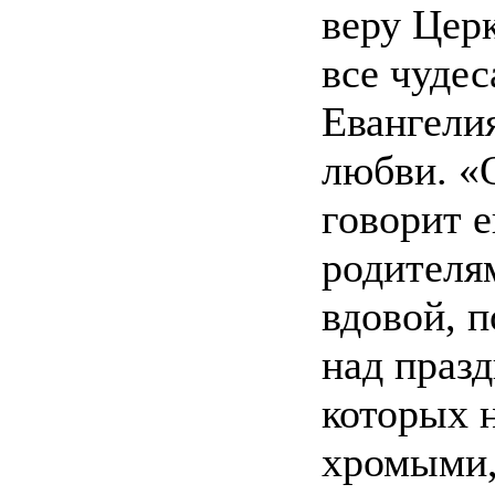
веру Церк
все чудес
Евангели
любви. «
говорит е
родителя
вдовой, 
над праз
которых н
хромыми,