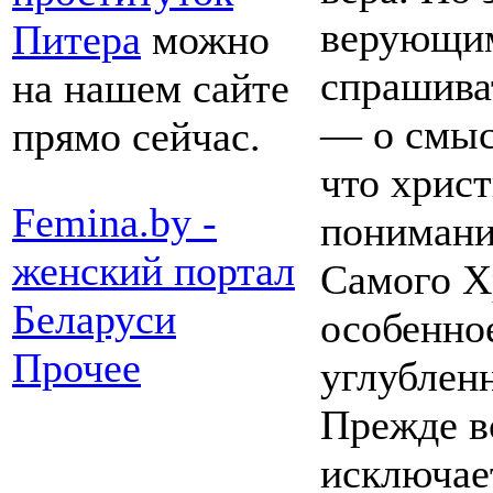
верующим
Питера
можно
спрашива
на нашем сайте
— о смысл
прямо сейчас.
что хрис
Femina.by -
понимание
женский портал
Самого Х
Беларуси
особенно
Прочее
углублен
Прежде вс
исключае