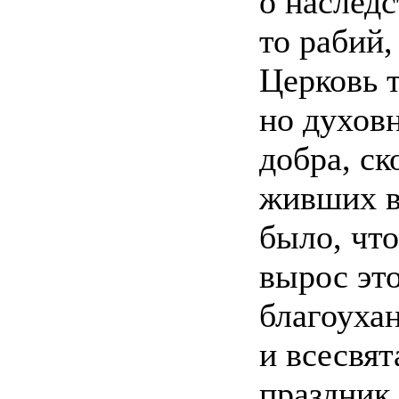
о наследс
то рабий
Церковь т
но духовн
добра, ск
живших в
было, что
вырос эт
благоуха
и всесвят
праздник 