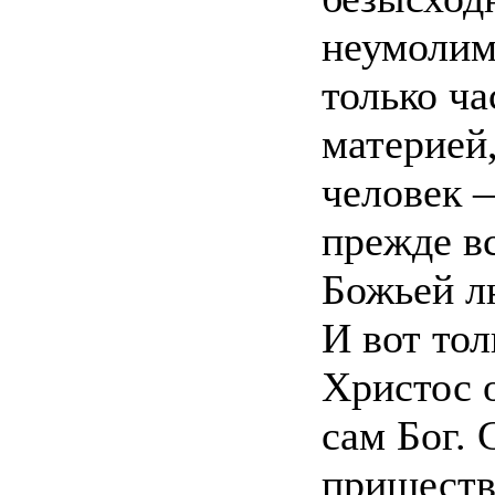
неумолим
только ч
материей
человек —
прежде вс
Божьей л
И вот тол
Христос 
сам Бог. 
пришеств