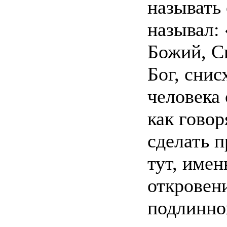
называть 
называл:
Божий, С
Бог, снис
человека
как гово
сделать 
тут, име
откровен
подлинно