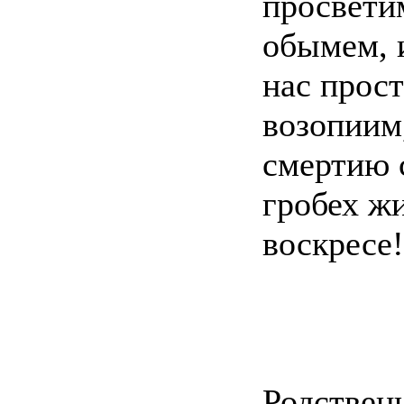
просветим
обымем, 
нас прост
возопиим
смертию 
гробех ж
воскресе!
Родствен