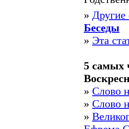
»
Другие 
Беседы
»
Эта ста
5 cамых 
Воскрес
»
Слово н
»
Слово 
»
Великоп