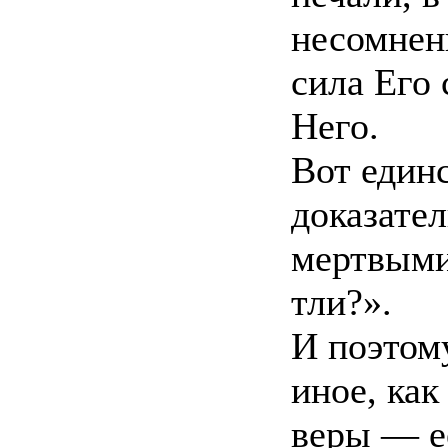
несомненн
сила Его 
Него.
Вот един
доказател
мертвыми
тли?».
И поэтому
иное, как
веры — е