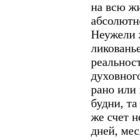
на всю ж
абсолютн
Неужели ж
ликовань
реальнос
духовного
рано или 
будни, та
же счет 
дней, мес