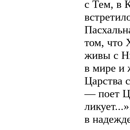
с Тем, в 
встретило
Пасхальн
том, что 
живы с Н
в мире и
Царства с
— поет Ц
ликует...
в надежде