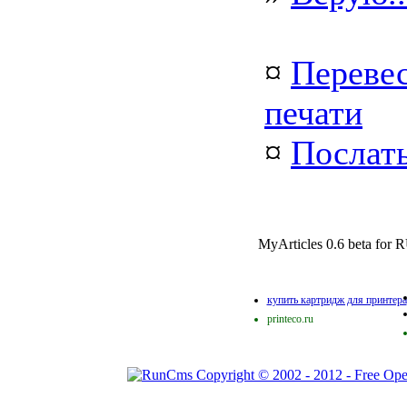
¤
Перевес
печати
¤
Послать
MyArticles 0.6 beta fo
купить картридж для принтера
printeco.ru