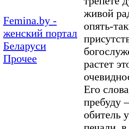
трепете д
живой рад
Femina.by -
опять-та
женский портал
присутств
Беларуси
богослуже
Прочее
растет эт
очевиднос
Его слов
пребуду 
обитель у
печали, в