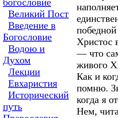
богословие
наполняет
Великий Пост
единствен
Введение в
победной 
Богословие
Христос 
Водою и
— что са
Духом
живого Х
Лекции
Как и ког
Евхаристия
помню. Зн
Исторический
когда я о
путь
Нем, чита