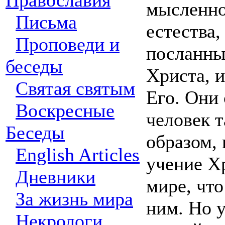
Православия
мысленно,
Письма
естества,
Проповеди и
посланны
беседы
Христа, и
Святая святым
Его. Они 
Воскресные
человек т
Беседы
образом, 
English Articles
учение Хр
Дневники
мире, чт
За жизнь мира
ним. Но у
Некрологи