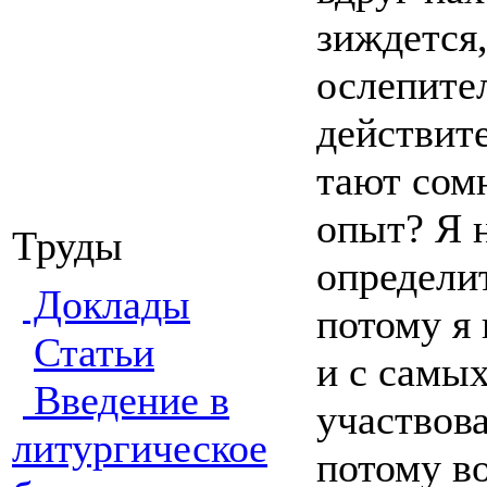
зиждется,
ослепите
действите
тают сомн
опыт? Я н
Труды
определи
Доклады
потому я 
Статьи
и с самых
Введение в
участвова
литургическое
потому в