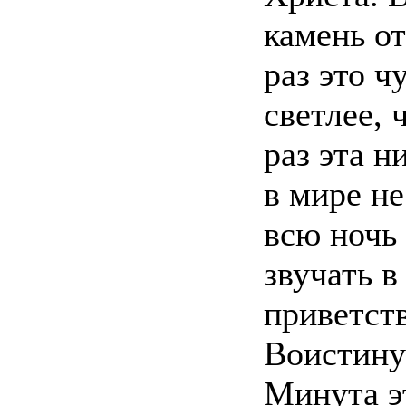
камень о
раз это ч
светлее, 
раз эта н
в мире не
всю ночь 
звучать 
приветст
Воистину
Минута э