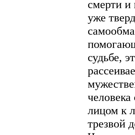
смерти и
уже тверд
самообман
помогающ
судьбе, э
рассеивае
мужестве
человека 
лицом к л
трезвой 