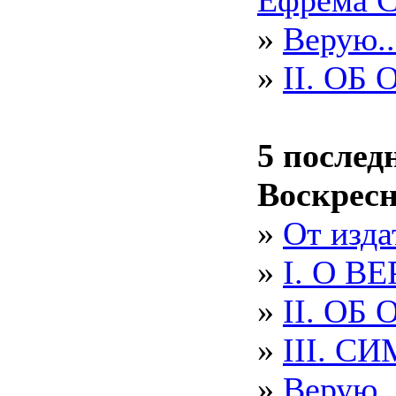
Ефрема 
»
Верую..
»
II. ОБ
5 послед
Воскрес
»
От изда
»
I. О ВЕ
»
II. ОБ
»
III. С
»
Верую..