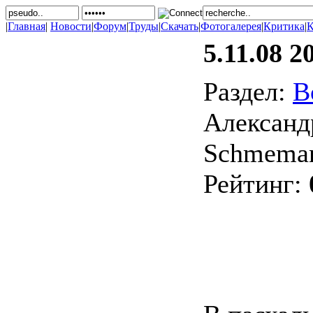
|
Главная
|
Новости
|
Форум
|
Труды
|
Скачать
|
Фотогалерея
|
Критика
|
К
5.11.08 2
Раздел:
В
Александр
Schmeman
Рейтинг: