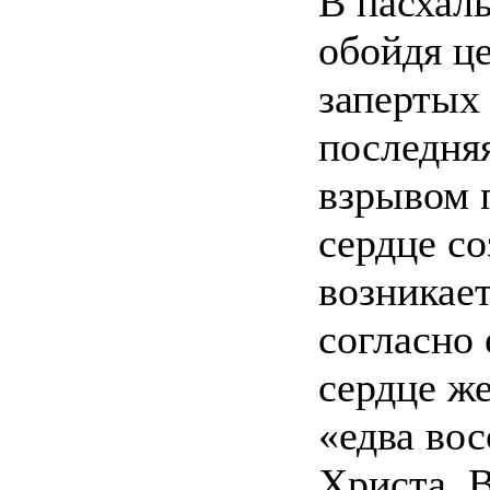
В пасхаль
обойдя це
запертых 
последня
взрывом 
сердце со
возникает
согласно 
сердце ж
«едва вос
Христа. В