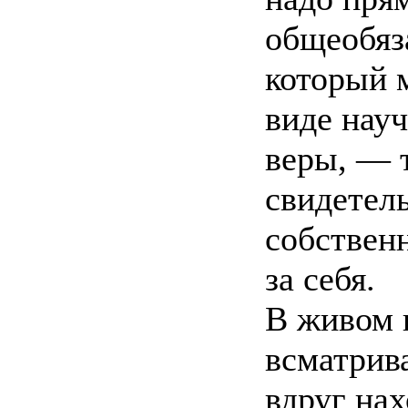
общеобяза
который 
виде нау
веры, — т
свидетель
собствен
за себя.
В живом 
всматрив
вдруг нах