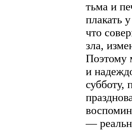
тьма и п
плакать у
что совер
зла, изме
Поэтому 
и надежд
субботу,
празднова
воспомин
— реальна