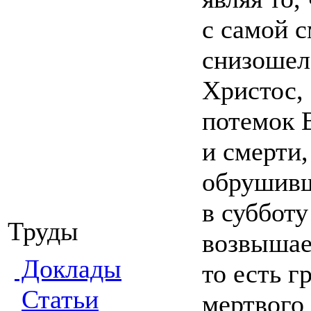
с самой с
снизошел
Христос,
потемок 
и смерти,
обрушивш
в суббот
Труды
возвышае
Доклады
то есть г
Статьи
мертвого 