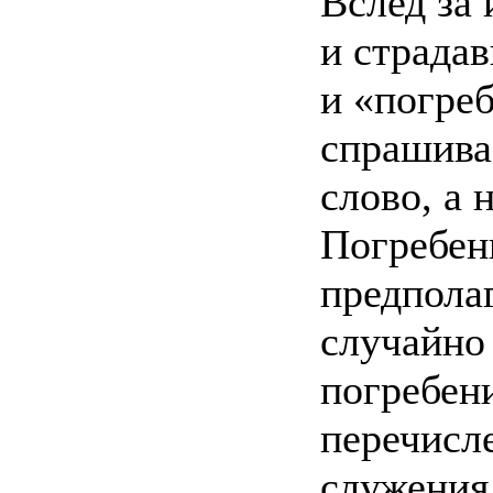
Вслед за
и страда
и «погре
спрашива
слово, а 
Погребени
предполаг
случайно 
погребен
перечисл
служения 