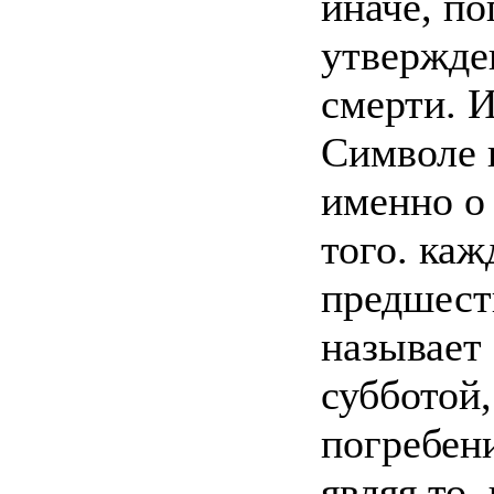
иначе, по
утвержде
смерти. 
Символе в
именно о
того. каж
предшест
называет
субботой,
погребени
являя то,