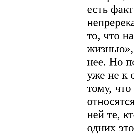
есть фак
непререка
то, что 
жизнью», 
нее. Но 
уже не к 
тому, что
относятся
ней те, к
одних это