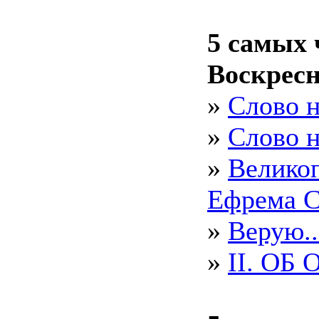
5 cамых 
Воскрес
»
Слово н
»
Слово 
»
Великоп
Ефрема 
»
Верую..
»
II. ОБ