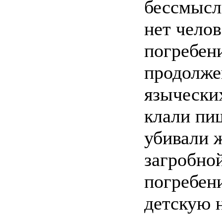
бессмысл
нет челов
погребен
продолже
язычески
клали пи
убивали ж
загробно
погребен
детскую н