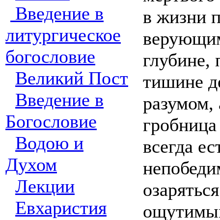
Введение в
в жизни 
литургическое
верующим
богословие
глубине, 
Великий Пост
тишине де
Введение в
разумом,
Богословие
гробница 
Водою и
всегда ес
Духом
непобеди
Лекции
озарятьс
Евхаристия
ощутимым