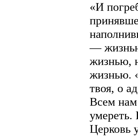
«И погре
принявше
наполнив
— жизнью
жизнью, 
жизнью. «
твоя, о а
Всем нам 
умереть.
Церковь 