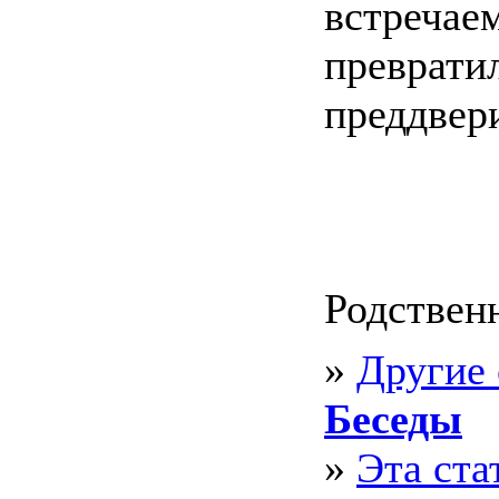
встречае
превратил
преддвер
Родствен
»
Другие 
Беседы
»
Эта ста