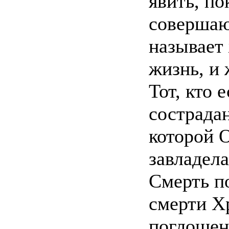
явить, п
совершаю
называет
жизнь, и
Тот, кто 
сострадан
которой О
завладела
Смерть п
смерти Х
поглощен