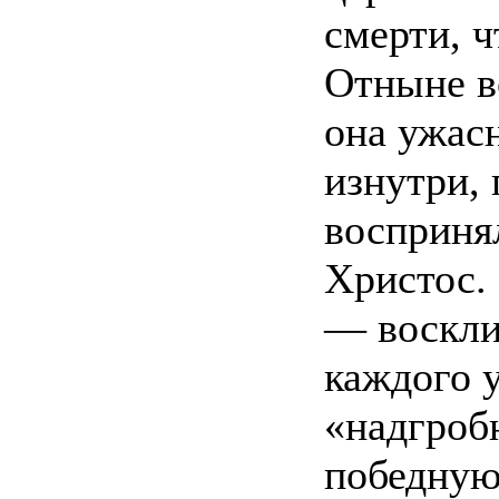
смерти, ч
Отныне вс
она ужас
изнутри, 
воспринял
Христос.
— восклиц
каждого 
«надгроб
победную