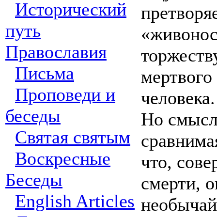
Исторический
претворяе
путь
«живонос
Православия
торжеств
Письма
мертвого 
Проповеди и
человека.
беседы
Но смысл,
Святая святым
сравнимая
Воскресные
что, сове
Беседы
смерти, о
English Articles
необычай