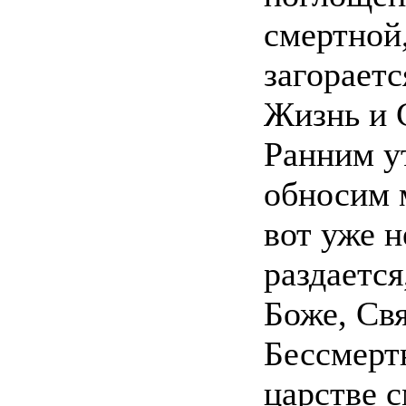
смертной,
загораетс
Жизнь и 
Ранним у
обносим 
вот уже 
раздается
Боже, Св
Бессмерт
царстве 