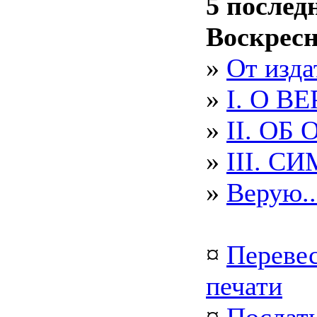
5 послед
Воскрес
»
От изда
»
I. О ВЕ
»
II. ОБ
»
III. С
»
Верую..
¤
Перевес
печати