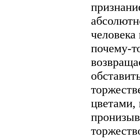
признани
абсолютн
человека 
почему-то
возвраща
обставит
торжеств
цветами, 
пронизыв
торжеств