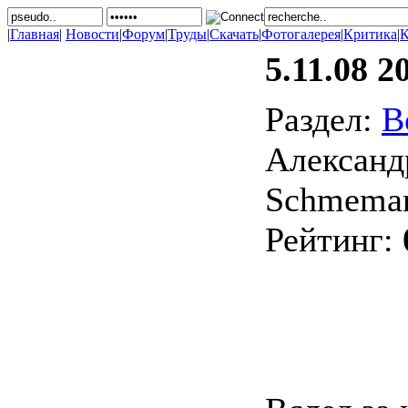
|
Главная
|
Новости
|
Форум
|
Труды
|
Скачать
|
Фотогалерея
|
Критика
|
К
5.11.08 2
Раздел:
В
Александр
Schmeman
Рейтинг: