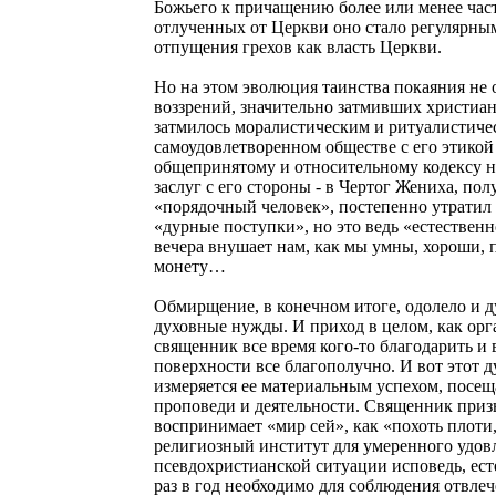
Божьего к причащению более или менее час
отлученных от Церкви оно стало регулярным 
отпущения грехов как власть Церкви.
Но на этом эволюция таинства покаяния не 
воззрений, значительно затмивших христиан
затмилось моралистическим и ритуалистичес
самоудовлетворенном обществе с его этикой 
общепринятому и относительному кодексу нр
заслуг с его стороны - в Чертог Жениха, п
«порядочный человек», постепенно утратил 
«дурные поступки», но это ведь «естественн
вечера внушает нам, как мы умны, хороши, 
монету…
Обмирщение, в конечном итоге, одолело и 
духовные нужды. И приход в целом, как орга
священник все время кого-то благодарить и
поверхности все благополучно. И вот этот 
измеряется ее материальным успехом, посещ
проповеди и деятельности. Священник призы
воспринимает «мир сей», как «похоть плоти,
религиозный институт для умеренного удов
псевдохристианской ситуации исповедь, ест
раз в год необходимо для соблюдения отвле