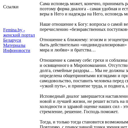
Сама исповедь может, конечно, принимать р
Ссылки
поэтому форма диалога - самая удобная и ест
веры в Него и надежды на Него, исповедь м
Наше отношение к Богу: вопросы о самой вер
перечислению «безнравственных поступков» и
Femina.by -
женский портал
Отношение к ближнему: эгоизм и эгоцентриз
Беларуси
быть действительно «индивидуализирован» та
Материалы
мира и любви» и братства…
Инфоновости
Отношение к самому себе: грехи и соблазны
и освященного в Миропомазании. Отсутствие
долга, семейные раздоры… Мы не должны заб
определена общепринятыми взглядами и при
самодовольство, поставить человека перед с
«узкий путь», и принятие труда, и подвига
Исповедный диалог завершается наставление
новой и лучшей жизни, не решит встать на п
холодности и здравой оценке наших сил - э
стремление, решение. Господь поможет.
Тогда, и только тогда становится возможным
Повторяю, с православной точки зрения нет 