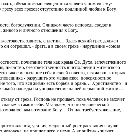
начать, обязанностью священника является помочь ему:
му греху всех грехов: отсутствию подлинной любви к Богу,
посте, богослужении. Слишком часто исповедь сводят к
ы, живого и личного отношения к Богу.
 жестокость, зависть, сплетни… Здесь всякий грех должен
 он согрешил, - брата, а в своем грехе - нарушение «союза
стности, почитание тела как храма Св. Духа, запечатленного
я, пьянство, безответственность в исполнении житейского
то такое испытание себя и своей совести, вся жизнь которых
поведника - разрушить это мещанское, поверхностное
ие того, что вся жизнь есть борьба и брань… Христианство - и
ет никакой надежды на упорядочение нашей церковной жизни…
казу от греха. Господь не прощает, пока человек не захочет
 славы» в самом себе. Мы знаем, что по человеческой
евозможное нам возможно Богу… От нас требуется желание,
 приготовления, усилия, медленный рост раскаяния в душе.
т человека, не пришедшего к нему. А «прийти» - значит