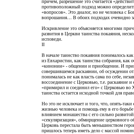
причем, разрешение это считается «действи
противоположный подход можно определить 
«вопросов». Это диалог, но не человека с 
вопрошания… В обоих подходах очевидно з
Искривление это объясняется многими причи
развития в Церкви таинства покаяния, неск
исповеди.
II
В начале таинство покаяния понималось как
из Евхаристии, как таинства собрания, как 
«кинонии» - общении и приобщении. И прим
совершившемся раскаянии, об осуждении отл
понималась не как власть сама по себе, нез
воссоединение с Церковью, т.е. раскаяние и
«примирил и соединил его» с Церковью во 
таинства остается исходной точкой для прав
Но это не исключает и того, что, опять-так
жизнью человека и помощь ему в его борьбе 
влиянием монашества с его сильно развитой
«секуляризация», обмирщение церковного о
Церковь перестала быть меньшинством герои
пришлось теперь иметь дело с массой номин