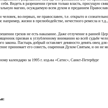
и себя. Видеть в разрешении грехов только власть, присущую св
нтальную магию, осуждаемую всем духом и преданием Православ
человек, во-первых, не православен, т.е. открыто и сознательно
: например, жизни в прелюбодействе, нечестного ремесла и т.д.,
решении грехов не есть наказание. Даже отлучение в ранней Цер
вященник призван к углубленному вниманию ко всей судьбе челов
о закона. Пастырь добрый оставляет девяносто девять овец для
ение принимает его совесть, озаренная Духом Святым, и он не 
ому календарю за 1995 г. изд-ва «Сатис», Санкт-Петербург
ьи
: