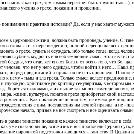
ь», осознанная как грех, тем самым перестает быть трудностью…
тианского учения о грехе, покаянии и прощении.
понимания и практики исповеди? Да, если у нас хватит мужества
 всем в церковной жизни, должна быть проповедь, учение. С изв
ого слова - т.е. к перерождению, полной переоценке всех ценн
овать о грехе, судить и осуждать, ибо только тогда, когда чел
енная глубина, мудрость и всеобъемлющий смысл этой вести, ст
 той бездны, что отделяет его от Бога и от всего того, что Бог д
 человек, что нет у него одежды, чтобы войти в него… Наша пр
лать; но ряд предписаний и приказов не есть проповедь. Пропове
ию к нему - тьмы и зла греха. Только смысл делает предписание
 и глубокую, христианскую критику секуляризма, в котором мы 
а бороться с идолами, а их нынче так много: «материализм», «уд
мира, жизни, культуры, понятие греха приобретает свой настоя
, стремлений… Как поклонение ценностям, не имеющим подлинн
отождествления с ним, поставления им вечной правды, а не «п
роческое начало, призыв на все смотреть и все оценивать очами
ть в рамки таинства покаяния; каждое таинство включает в себя
, как уже сказано выше, вся жизнь и вся проповедь Церкви суть,
редание нарочитой подготовки кающихся к таинству. В Церкви 