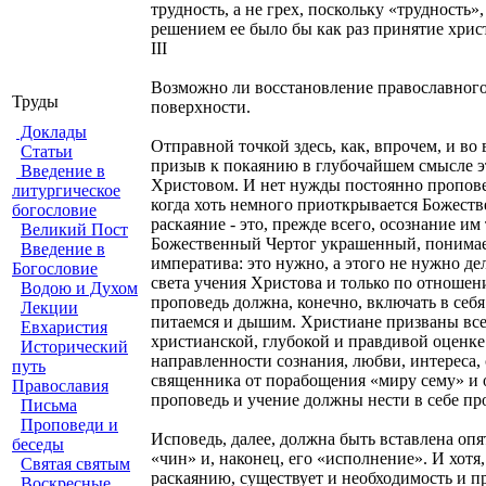
трудность, а не грех, поскольку «трудност
решением ее было бы как раз принятие хрис
III
Возможно ли восстановление православного 
Труды
поверхности.
Доклады
Отправной точкой здесь, как, впрочем, и во
Статьи
призыв к покаянию в глубочайшем смысле эт
Введение в
Христовом. И нет нужды постоянно проповед
литургическое
когда хоть немного приоткрывается Божеств
богословие
раскаяние - это, прежде всего, осознание им
Великий Пост
Божественный Чертог украшенный, понимает
Введение в
императива: это нужно, а этого не нужно де
Богословие
света учения Христова и только по отношен
Водою и Духом
проповедь должна, конечно, включать в себя
Лекции
питаемся и дышим. Христиане призваны всегд
Евхаристия
христианской, глубокой и правдивой оценке 
Исторический
направленности сознания, любви, интереса
путь
священника от порабощения «миру сему» и 
Православия
проповедь и учение должны нести в себе про
Письма
Проповеди и
Исповедь, далее, должна быть вставлена опя
беседы
«чин» и, наконец, его «исполнение». И хотя
Святая святым
раскаянию, существует и необходимость и п
Воскресные