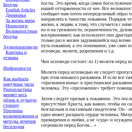
посты. Это время, когда самое богослужени
Беседы
нашей отторженности от нее. Все великопост
English Articles
сообщает нам почти неопределимый образ то
Дневники
направлять к таинству покаяния. Порядок чт
За жизнь мира
жизни, к людям, к тому, что случается с ним
Некрологи
но и на греховности, ограниченности, духо
Великопостные
воспринимают, как используют они драгоце
беседы
только раз в жизни задумавшийся над всеми 
путь покаяния, а это понимание, уже само п
Аудиопроповеди
исповеди, молитв, разрешения и т.д.
Критика и
отзывы
Чин исповеди состоит: из 1) молитв перед и
Инфоновости
Молитв перед исповедью не следует пропуск
при этом никакого раскаяния. И если все т
Как выбрать
«признания вины» в христианское раскаяни
наручные часы
человека. Это «преложение» требует помощи
Ринопластика
меняет весь
Затем следует призыв к покаянию. Это посл
облик в лучшую
присутствие Христа, как важно, чтобы он с
сторону
безгласным и пассивным свидетелем. Он - об
Причины
одно может раскрыть сердце человека. Мит
возникновения и
примирения и любви, а не «суда» и осужден
методы лечения
согрешили перед Богом…»
бесплодия