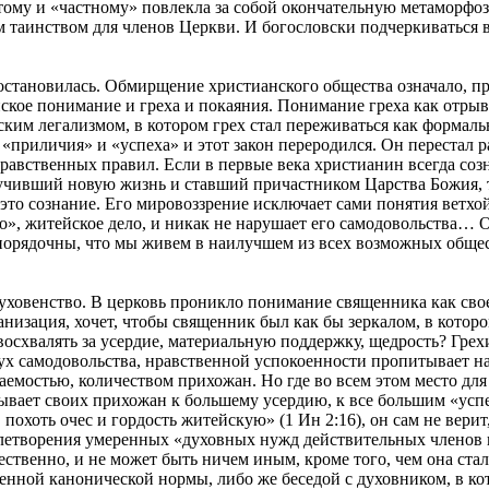
тому и «частному» повлекла за собой окончательную метаморфо
таинством для членов Церкви. И богословски подчеркиваться в н
остановилась. Обмирщение христианского общества означало, п
ское понимание и греха и покаяния. Понимание греха как отрыв
ким легализмом, в котором грех стал переживаться как формаль
«приличия» и «успеха» и этот закон переродился. Он перестал р
авственных правил. Если в первые века христианин всегда созн
олучивший новую жизнь и ставший причастником Царства Божия, т
это сознание. Его мировоззрение исключает сами понятия ветхой
о», житейское дело, и никак не нарушает его самодовольства… Общ
порядочны, что мы живем в наилучшем из всех возможных обществ
духовенство. В церковь проникло понимание священника как сво
низация, хочет, чтобы священник был как бы зеркалом, в которо
 восхвалять за усердие, материальную поддержку, щедрость? Гре
дух самодовольства, нравственной успокоенности пропитывает н
аемостью, количеством прихожан. Но где во всем этом место для
вает своих прихожан к большему усердию, к все большим «успе
 похоть очес и гордость житейскую» (1 Ин 2:16), он сам не вери
летворения умеренных «духовных нужд действительных членов п
ественно, и не может быть ничем иным, кроме того, чем она ста
ченной канонической нормы, либо же беседой с духовником, в ко