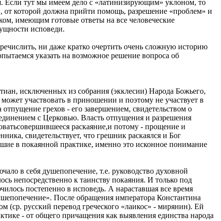
я. Если тут мы имеем дело с «латинизирующим» уклоном, то
, от которой должна прийти помощь, разрешение «проблем» и
иком, имеющим готовые ответы на все человеческие
ущности исповеди.
еречислить, ни даже кратко очертить очень сложную историю
опытаемся указать на возможное решение вопроса об
стиан, исключенных из собрания (экклесии) Народа Божьего,
е может участвовать в приношении и поэтому не участвует в
отпущение грехов - его завершением, свидетельством о
соединением с Церковью. Власть отпущения и разрешения
твоватьсовершившееся раскаяние,и потому - прощение и
нника, свидетельствует, что грешник раскаялся и Бог
дшие в покаянной практике, именно это исконное понимание
ючало в себя душепопечение, т.е. руководство духовной
лось непосредственно к таинству покаяния. И только под
чилось постепенно в исповедь. А нараставшая все время
душепопечение». После обращения императора Константина
 (ср. русский перевод греческого «лаикос» - мирянин). Ей
актике - от общего причащения как выявления единства народа