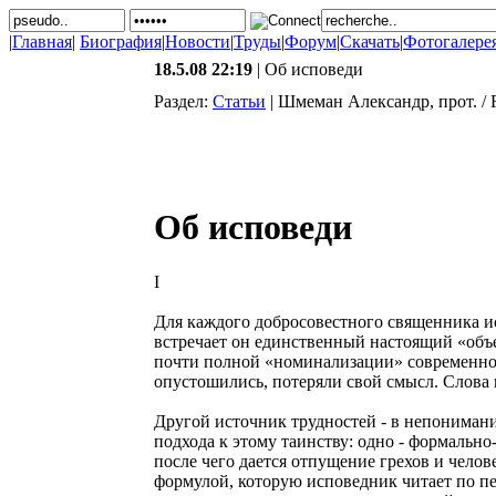
|
Главная
|
Биография
|
Новости
|
Труды
|
Форум
|
Скачать
|
Фотогалере
18.5.08 22:19
| Об исповеди
Раздел:
Статьи
| Шмеман Александр, прот. / 
Об исповеди
I
Для каждого добросовестного священника ис
встречает он единственный настоящий «объек
почти полной «номинализации» современного
опустошились, потеряли свой смысл. Слова в
Другой источник трудностей - в непониман
подхода к этому таинству: одно - формальн
после чего дается отпущение грехов и челов
формулой, которую исповедник читает по пе