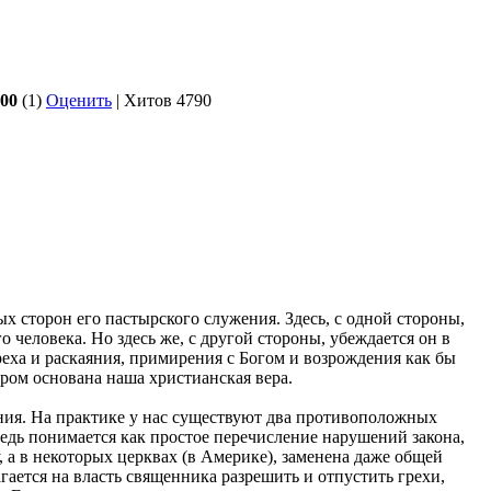
.00
(1)
Оценить
| Хитов 4790
х сторон его пастырского служения. Здесь, с одной стороны,
 человека. Но здесь же, с другой стороны, убеждается он в
еха и раскаяния, примирения с Богом и возрождения как бы
ором основана наша христианская вера.
ния. На практике у нас существуют два противоположных
ведь понимается как простое перечисление нарушений закона,
, а в некоторых церквах (в Америке), заменена даже общей
ается на власть священника разрешить и отпустить грехи,