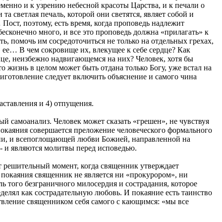
менно и к узрению небесной красоты Царства, и к печали о
а светлая печаль, которой они светятся, являет собой и
Пост, поэтому, есть время, когда проповедь надлежит
бесконечно много, и все это проповедь должна «прилагать» к
сть, помочь им сосредоточиться не только на отдельных грехах,
 ее… В чем сокровище их, влекущее к себе сердце? Как
це, неизбежно надвигающемся на них? Человек, хотя бы
о жизнь в целом может быть отдана только Богу, уже встал на
приготовление следует включить объяснение и самого чина
аставления и 4) отпущения.
ый самоанализ. Человек может сказать «грешен», не чувствуя
е покаяния совершается преложение человеческого формального
зни, и всепоглощающей любви Божией, направленной на
- и являются молитвы перед исповедью.
от решительный момент, когда священник утверждает
е покаяния священник не является ни «прокурором», ни
ель того безграничного милосердия и сострадания, которое
елял как сострадательную любовь. И покаяние есть таинство
твление священником себя самого с кающимся: «мы все