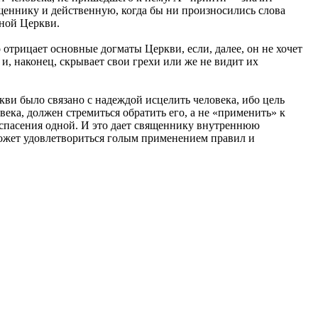
ященнику и действенную, когда бы ни произносились слова
ной Церкви.
 отрицает основные догматы Церкви, если, далее, он не хочет
 и, наконец, скрывает свои грехи или же не видит их
кви было связано с надеждой исцелить человека, ибо цель
ека, должен стремиться обратить его, а не «применить» к
 спасения одной. И это дает священнику внутреннюю
может удовлетвориться голым применением правил и