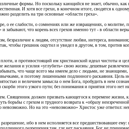
азличные формы. Но поскольку кающийся не знает, обычно, как 
ественная. И хотя все грехи, в конечном итоге, сводятся к одно
ожно разделить на три основные «области греха».
е, о ее слабости, о сомнениях или же извращениях, о молитве, 
 забывают, что корень всех грехов именно тут - в области вер
м, безразличие к людям, отсутствие любви, интереса, внимания;
к, чтобы грешник ощутил и увидел в другом, в том, против кого
 плоти, и противостоящий им христианский идеал чистоты и цело
 желания и усилия «углубить» свою жизнь: дешевые развлечени
ывать, что чаще всего мы имеем дело с людьми, не знающими, ч
вычками, и поэтому лишенными подлинного раскаяния. Цель ис
вятостью и величием замысла о нем Бога, пробудить в нем сознан
, и скорби этого узкого пути; без понимания и приятия этого н
м. Священник должен призвать кающегося к перемене жизни, к от
уть борьбы с грехом и трудного возврата к «образу неизреченной
то невозможно. Но на это «невозможно» Христос уже ответил: н
 разрешение, ибо в нем исполняется все предшествовавшее ему:
подлинного разрешения там, где нет раскаяния. Бог не принимае