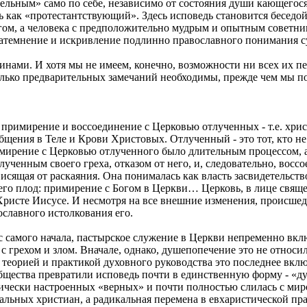
тельным» само по себе, независимо от состояния души кающегос
как «протестантствующий». Здесь исповедь становится беседой
Богом, а человека с предположительно мудрым и опытным советн
атемнение и искривление подлинно православного понимания с
нами. И хотя мы не имеем, конечно, возможности ни всех их п
олько предварительных замечаний необходимы, прежде чем мы п
 примирение и воссоединение с Церковью отлученных - т.е. хри
общения в Теле и Крови Христовых. Отлученный - это тот, кто н
ирение с Церковью отлученного было длительным процессом, а 
ученным своего греха, отказом от него, и, следовательно, вос
ависящая от раскаяния. Она понималась как власть засвидетельс
 его плод: примирение с Богом в Церкви… Церковь, в лице свяще
Христе Иисусе. И несмотря на все внешние изменения, происше
ославного истолкования его.
и с самого начала, пастырское служение в Церкви непременно вкл
с грехом и злом. Вначале, однако, душепопечение это не относи
 теорией и практикой духовного руководства это последнее вклю
бщества превратили исповедь почти в единственную форму - «
чески настроенных «верных» и почти полностью слилась с миром
альных христиан, а радикальная перемена в евхаристической пр