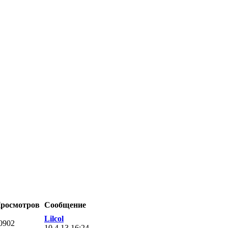
росмотров
Сообщение
Lilcol
0902
10.4.13 16:24