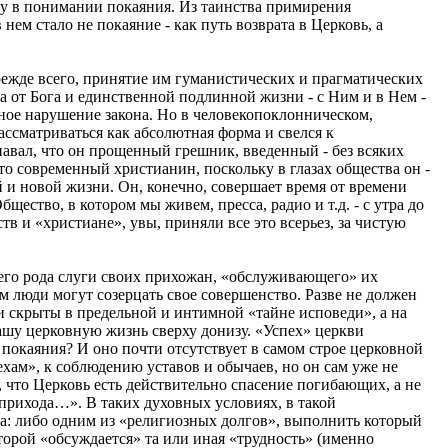
зу в понимании покаяния. Из таинства примирения
ем стало не покаяние - как путь возврата в Церковь, а
режде всего, принятие им гуманистических и прагматических
а от Бога и единственной подлинной жизни - с Ним и в Нем -
ное нарушение закона. Но в человекопоклонническом,
ассматриваться как абсолютная форма и свелся к
авал, что он прощенный грешник, введенный - без всяких
о современный христианин, поскольку в глазах общества он -
 и новой жизни. Он, конечно, совершает время от времени
ество, в котором мы живем, пресса, радио и т.д. - с утра до
 и «христиане», увы, приняли все это всерьез, за чистую
его рода слуги своих прихожан, «обслуживающего» их
м люди могут созерцать свое совершенство. Разве не должен
хи скрыты в предельной и интимной «тайне исповеди», а на
ашу церковную жизнь сверху донизу. «Успех» церкви
 покаяния? И оно почти отсутствует в самом строе церковной
хам», к соблюдению уставов и обычаев, но он сам уже не
т, что Церковь есть действительно спасение погибающих, а не
рихода…». В таких духовных условиях, в такой
ла: либо одним из «религиозных долгов», выполнить который
торой «обсуждается» та или иная «трудность» (именно