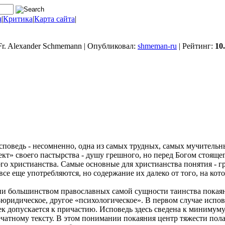
я
|
Критика
|
Карта сайта
|
Fr. Alexander Schmemann | Опубликовал:
shmeman-ru
| Рейтинг:
10
поведь - несомненно, одна из самых трудных, самых мучительны
т» своего пастырства - душу грешного, но перед Богом стоящего
 христианства. Самые основные для христианства понятия - гр
се еще употребляются, но содержание их далеко от того, на кот
ии большинством православных самой сущности таинства покая
о-юридическое, другое «психологическое». В первом случае испо
ек допускается к причастию. Исповедь здесь сведена к минимуму
чатному тексту. В этом понимании покаяния центр тяжести полаг