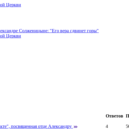
ной Церкви
ксандре Солженицыне: "Его вера сдвинет горы"
ной Церкви
Ответов
П
акте", посвященная отце Александру
4
5