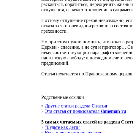
раскаяться, обратиться, переоценить жизнь 
отпущения, означает отклонение в сакраме
Поэтому отпущение грехов невозможно, если 
отказаться от очевидно-греховного состояния
греховности.
Но при этом нужно помнить, что отказ в раз
Церкви - спасение, а не суд и приговор… С
нему соответствующий параграф отвлеченног
пастырскую свободу: в последнем счете реш
предписаний.
Статья печатается по Православному церковн
Родственные ссылки
»
Другие статьи раздела
Статьи
»
Эта статья от пользователя
shmeman-ru
5 cамых читаемых статей из раздела
Стат
»
"Будьте как дети"
»
Вера и религиозное чувство