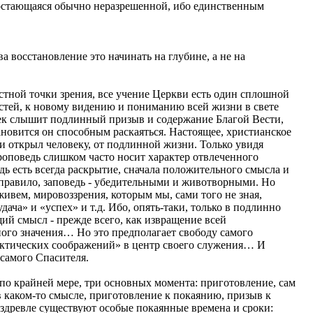
), остающаяся обычно неразрешенной, ибо единственным
 восстановление это начинать на глубине, а не на
естной точки зрения, все учение Церкви есть один сплошной
остей, к новому видению и пониманию всей жизни в свете
овек слышит подлинный призыв и содержание Благой Вести,
ановится он способным раскаяться. Настоящее, христианское
ал и открыл человеку, от подлинной жизни. Только увидя
оповедь слишком часто носит характер отвлеченного
дь есть всегда раскрытие, сначала положительного смысла и
, правило, заповедь - убедительными и животворными. Но
живем, мировоззрения, которым мы, сами того не зная,
ача» и «успех» и т.д. Ибо, опять-таки, только в подлинно
щий смысл - прежде всего, как извращение всей
ого значения… Но это предполагает свободу самого
рактических соображений» в центр своего служения… И
 самого Спасителя.
, по крайней мере, три основных момента: приготовление, сам
 в каком-то смысле, приготовление к покаянию, призыв к
издревле существуют особые покаянные времена и сроки: