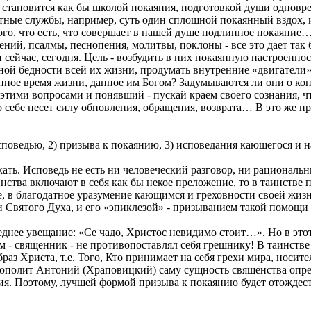
е становится как бы школой покаяния, подготовкой души одновре
ные службы, например, суть один сплошной покаянный вздох, и т
го, что есть, что совершает в нашей душе подлинное покаяние… 
ений, псалмы, песнопения, молитвы, поклоны - все это дает так 
и сейчас, сегодня. Цель - возбудить в них покаянную настроенно
вной бедности всей их жизни, продумать внутренние «двигатели»
нное время жизни, данное им Богом? Задумываются ли они о кон
этими вопросами и понявший - пускай краем своего сознания, чт
о себе несет силу обновления, обращения, возврата… В это же 
споведью, 2) призыва к покаянию, 3) исповедания кающегося и н
ать. Исповедь не есть ни человеческий разговор, ни рациональн
аинства включают в себя как бы некое преложение, то в таинств
е, в благодатное уразумение кающимся и греховности своей жи
 Святого Духа, и его «эпиклезой» - призыванием такой помощи 
еднее увещание: «Се чадо, Христос невидимо стоит…». Но в эт
ам - священник - не противопоставлял себя грешнику! В таинств
раз Христа, т.е. Того, Кто принимает на себя грехи мира, носит
рополит Антоний (Храповицкий) саму сущность священства опред
ия. Поэтому, лучшей формой призыва к покаянию будет отождес