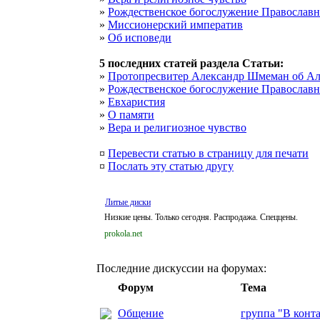
»
Рождественское богослужение Православ
»
Миссионерский императив
»
Об исповеди
5 последних статей раздела
Статьи
:
»
Протопресвитер Александр Шмеман об Але
»
Рождественское богослужение Православ
»
Евхаристия
»
О памяти
»
Вера и религиозное чувство
¤
Перевести статью в страницу для печати
¤
Послать эту cтатью другу
Литые диски
Низкие цены. Только сегодня. Распродажа. Спеццены.
prokola.net
Последние дискуссии на форумах:
Форум
Тема
Общение
группа "В конт